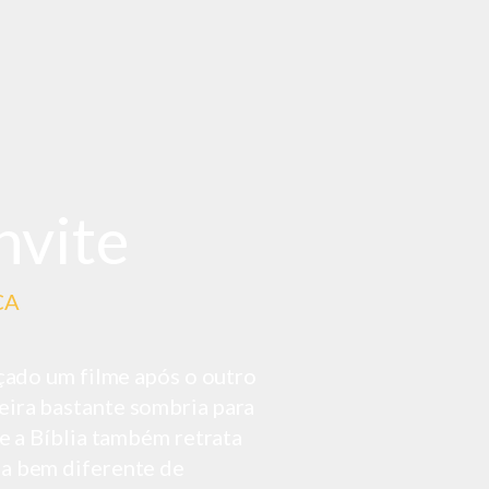
nvite
ÇA
çado um filme após o outro
eira
bastante sombria para
e a Bíblia também retrata
a bem diferente de