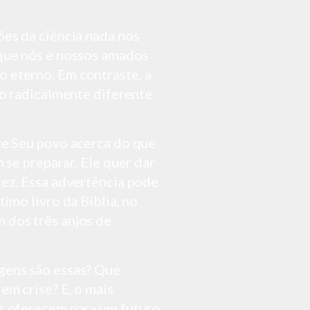
es da ciência nada nos
que nós e nossos amados
eterno. Em contraste, a
ro radicalmente diferente
te Seu
povo acerca do que
 se preparar. Ele
quer dar
fez. Essa advertência pode
ltimo
livro da Bíblia, no
dos três anjos de
gens são essas? Que
em crise? E, o mais
s oferecem para um futuro