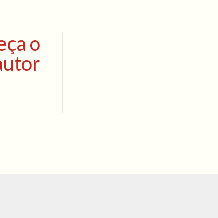
eça o
autor