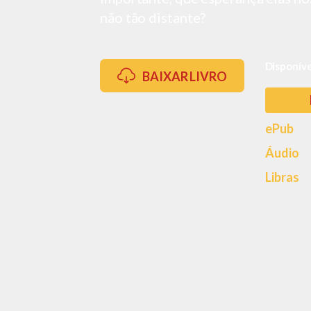
não tão distante?
Disponív
BAIXAR LIVRO
ePub
Áudio
Libras