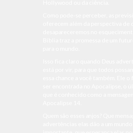
Hollywood ou da ciência
.
Como pode-se perceber, as previsõ
oferecem além da perspectiva de 
desapareceremos no esquecimento 
Bíblia traz a promessa de um futu
para o mundo.
Isso fica claro quando Deus adver
está por vir, para que todos possam
essa chance a você também.
Ele o 
ser encontrada no Apocalipse, o ú
que é conhecido como a mensagem 
Apocalipse 14.
Quem são esses anjos? Que mensa
advertências elas dão a um mundo 
importante, que
esperança elas no