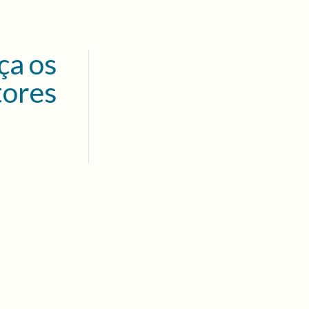
ça os
tores